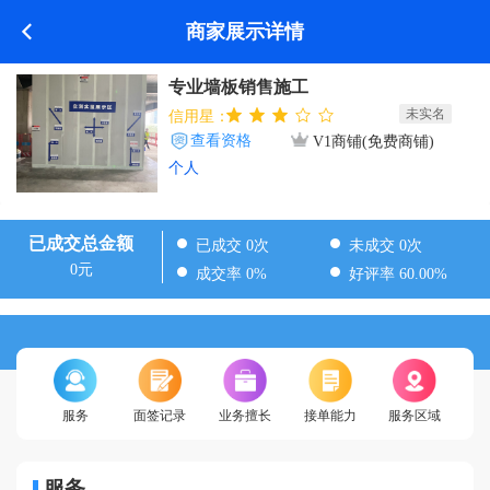
商家展示详情
专业墙板销售施工
未实名
信用星：
查看资格
V1商铺(免费商铺)
个人
已成交总金额
已成交 0次
未成交 0次
0元
成交率 0%
好评率 60.00%
服务
面签记录
业务擅长
接单能力
服务区域
服务